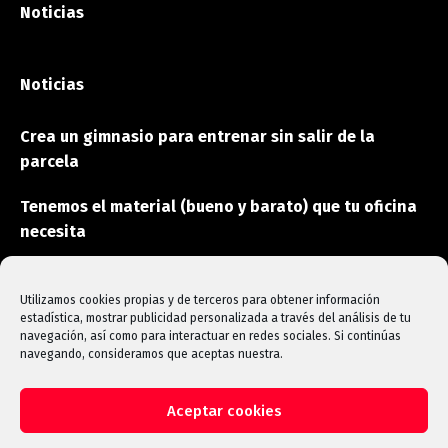
Noticias
Noticias
Crea un gimnasio para entrenar sin salir de la
parcela
Tenemos el material (bueno y barato) que tu oficina
necesita
Estas son las máquinas que aceleran la
rehabilitación
Utilizamos cookies propias y de terceros para obtener información
estadística, mostrar publicidad personalizada a través del análisis de tu
navegación, así como para interactuar en redes sociales. Si continúas
navegando, consideramos que aceptas nuestra.
Aceptar cookies
Copyright © 2025 SOINVA S.L. Todos los derechos reservados -
Diseño de página Web
EPIKUM