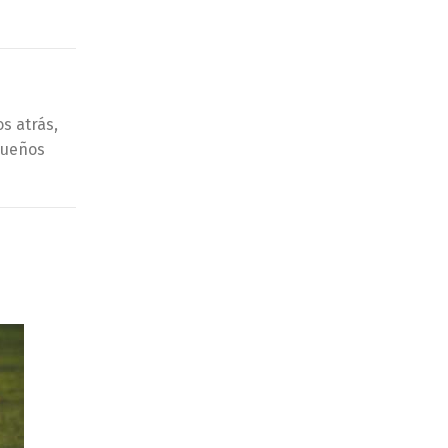
s atrás,
queños