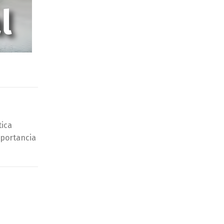
tica
mportancia