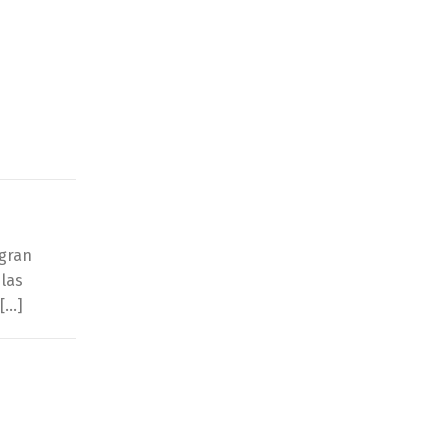
ogran
 las
 […]