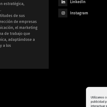
LinkedIn
n estratégica,
.
Instagram
titudes de sus
dirección de empresas
nicación, el marketing
ma de trabajo que
nica, adaptándose a
y a los
Utilizamos c
publicidad p
interactuar