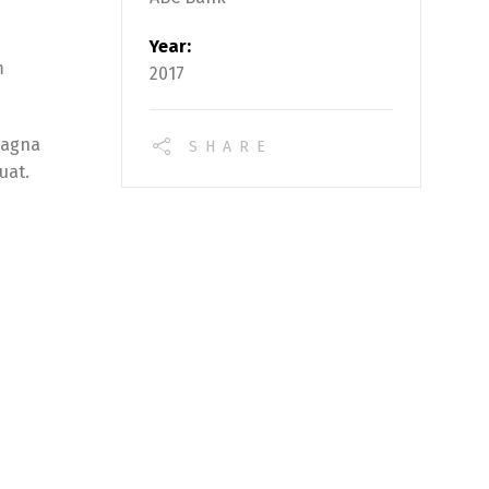
Year:
m
2017
magna
SHARE
uat.