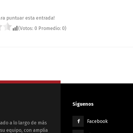
ara puntuar esta entrada!
(Votos:
0
Promedio:
0
)
Síguenos
Facebook
ado a lo largo de más
 su equipo, con amplia