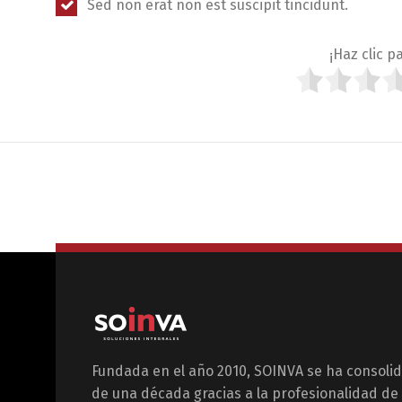
Sed non erat non est suscipit tincidunt.
¡Haz clic p
Fundada en el año 2010, SOINVA se ha consolid
de una década gracias a la profesionalidad de