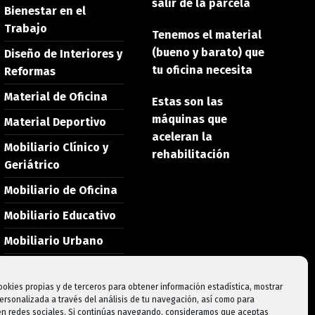
salir de la parcela
Bienestar en el
Trabajo
Tenemos el material
(bueno y barato) que
Diseño de Interiores y
tu oficina necesita
Reformas
Material de Oficina
Estas son las
máquinas que
Material Deportivo
aceleran la
Mobiliario Clínico y
rehabilitación
Geriátrico
Mobiliario de Oficina
Mobiliario Educativo
Mobiliario Urbano
Noticias
ookies propias y de terceros para obtener información estadística, mostrar
ersonalizada a través del análisis de tu navegación, así como para
 en redes sociales. Si continúas navegando, consideramos que aceptas