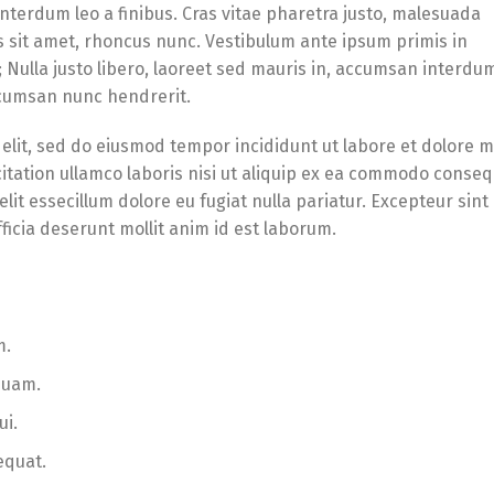
 interdum leo a finibus. Cras vitae pharetra justo, malesuada
s sit amet, rhoncus nunc. Vestibulum ante ipsum primis in
e; Nulla justo libero, laoreet sed mauris in, accumsan interdu
accumsan nunc hendrerit.
 elit, sed do eiusmod tempor incididunt ut labore et dolore 
itation ullamco laboris nisi ut aliquip ex ea commodo conseq
lit essecillum dolore eu fugiat nulla pariatur. Excepteur sint
ficia deserunt mollit anim id est laborum.
m.
quam.
ui.
equat.