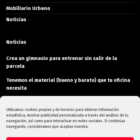
Mobiliario Urbano
Noticias
Noticias
Crea un gimnasio para entrenar sin salir de la
parcela
Tenemos el material (bueno y barato) que tu oficina
necesita
Estas son las máquinas que aceleran la
rehabilitación
Utilizamos cookies propias y de terceros para obtener información
estadística, mostrar publicidad personalizada a través del análisis de tu
navegación, así como para interactuar en redes sociales. Si continúas
navegando, consideramos que aceptas nuestra.