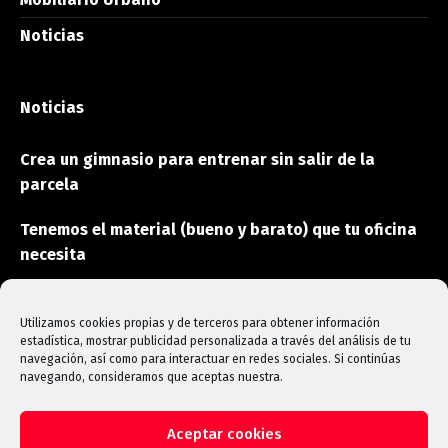
Noticias
Noticias
Crea un gimnasio para entrenar sin salir de la
parcela
Tenemos el material (bueno y barato) que tu oficina
necesita
Estas son las máquinas que aceleran la
rehabilitación
Utilizamos cookies propias y de terceros para obtener información
estadística, mostrar publicidad personalizada a través del análisis de tu
navegación, así como para interactuar en redes sociales. Si continúas
navegando, consideramos que aceptas nuestra.
Aceptar cookies
Copyright © 2025 SOINVA S.L. Todos los derechos reservados -